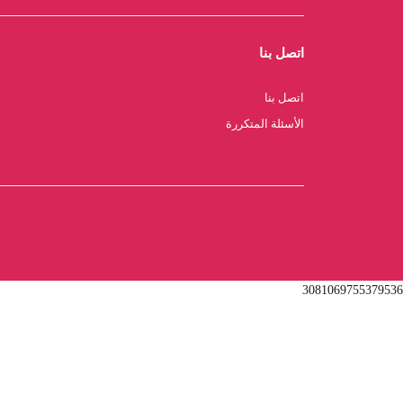
اتصل بنا
اتصل بنا
الأسئلة المتكررة
3081069755379536